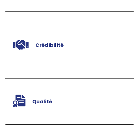
Les services de GENINOV sont exécutés par une
équipe de professionnels compétents, dynamiques
et responsables.
Crédibilité
GENINOV gagne la confiance de ses clients, ses
fournisseurs et de ses partenaires.
Qualité
GENINOV livre à ses clients des travaux de qualité