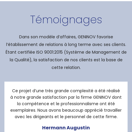
répondant à un processus rigoureux de gestion de
la qualité pour chacun de ses projets.
Témoignages
Dans son modèle d’affaires, GENINOV favorise
l’établissement de relations à long terme avec ses clients.
Étant certifiée ISO 9001:2015 (Système de Management de
la Qualité), la satisfaction de nos clients est la base de
cette relation.
Ce projet d’une très grande complexité a été réalisé
à notre grande satisfaction par la firme GENINOV dont
la compétence et le professionnalisme ont été
exemplaires. Nous avons beaucoup apprécié travailler
avec les dirigeants et le personnel de cette firme.
Hermann Augustin