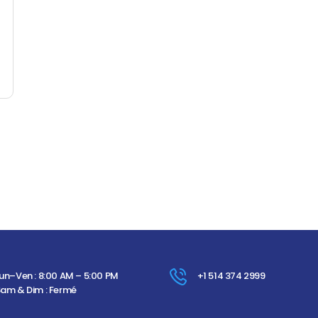
un–Ven : 8:00 AM – 5:00 PM
+1 514 374 2999
am & Dim : Fermé