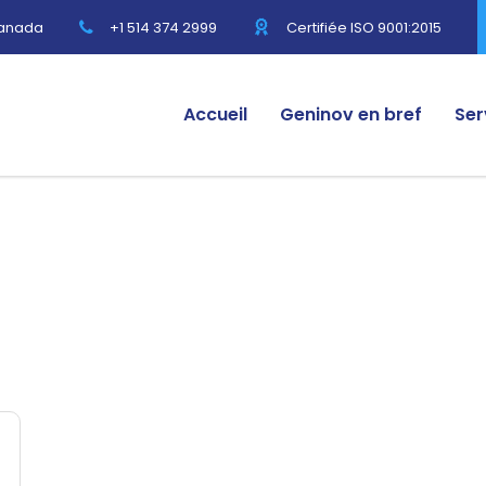
Canada
+1 514 374 2999
Certifiée ISO 9001:2015
Accueil
Geninov en bref
Ser