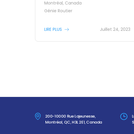
Montréal, Canada
Génie Routier
LIRE PLUS
Juillet 24, 2023
200-10000 Rue Lajeunesse,
L
Montréal, QC, H3L 2E1, Canada
S